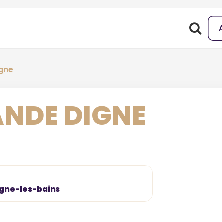
gne
NDE DIGNE
Digne-les-bains