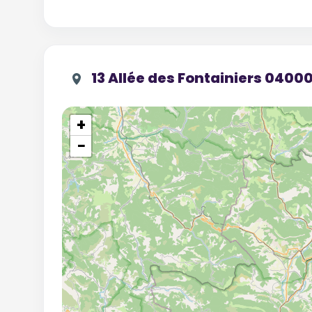
13 Allée des Fontainiers 0400
+
−