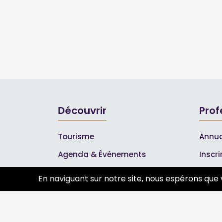
Découvrir
Prof
Tourisme
Annua
Agenda & Événements
Inscr
Inscrire un événement
Les A
En naviguant sur notre site, nous espérons que 
Qui sommes-nous ?
Rejoignez-nous !