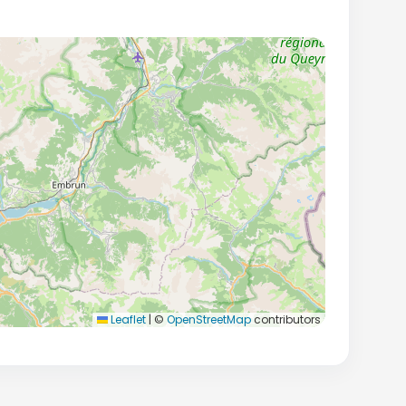
Leaflet
|
©
OpenStreetMap
contributors