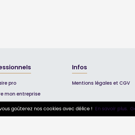
essionnels
Infos
ire pro
Mentions légales et CGV
ire mon entreprise
bonnements Pros
vous goûterez nos cookies avec délice !
En savoir plus.
G