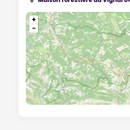
Maison forestière du Vignal 
+
−