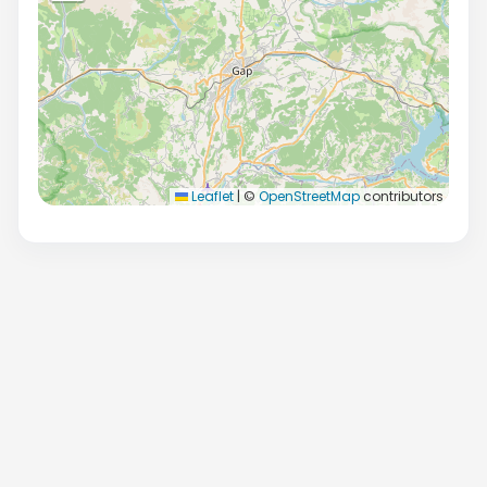
Leaflet
|
©
OpenStreetMap
contributors