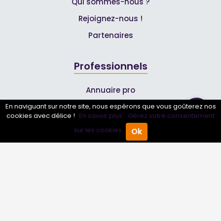
Qui sommes-nous ?
Rejoignez-nous !
Partenaires
Professionnels
Annuaire pro
Inscrire mon entreprise
En naviguant sur notre site, nous espérons que vous goûterez nos
cookies avec délice !
En savoir plus.
Gérez votre consentement
Les Abonnements Pros
sur les cookies.
Ok
Accueil
Annuaire Pro
Agenda
Menu
Infos
Mentions légales et CGV
Suivez-nous