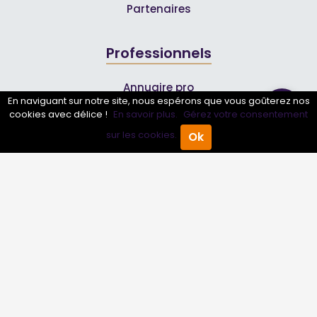
Partenaires
Professionnels
Annuaire pro
En naviguant sur notre site, nous espérons que vous goûterez nos
Inscrire mon entreprise
cookies avec délice !
En savoir plus.
Gérez votre consentement
sur les cookies.
Les Abonnements Pros
Ok
Accueil
Annuaire Pro
Agenda
Menu
Infos
Mentions légales et CGV
Suivez-nous