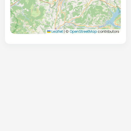
Leaflet
|
©
OpenStreetMap
contributors