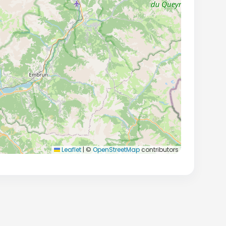
Leaflet
|
©
OpenStreetMap
contributors