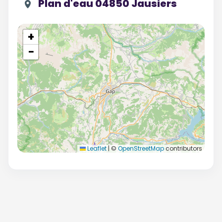
Plan d'eau 04850 Jausiers
+
−
Leaflet
|
©
OpenStreetMap
contributors