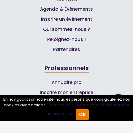
Agenda & Événements
Inscrire un événement
Qui sommes-nous ?
Rejoignez-nous !
Partenaires
Professionnels
Annuaire pro
Inscrire mon entreprise
En naviguant sur notre site, nous espérons que vous goûterez nos
Les Abonnements Pros
cookies avec délice !
En savoir plus.
Gérez votre consentement
sur les cookies.
Ok
Accueil
Annuaire Pro
Agenda
Menu
Infos