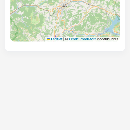
Leaflet
|
©
OpenStreetMap
contributors