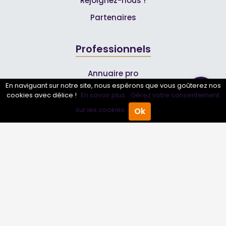
Rejoignez-nous !
Partenaires
Professionnels
Annuaire pro
En naviguant sur notre site, nous espérons que vous goûterez nos
Inscrire mon entreprise
cookies avec délice !
En savoir plus.
Gérez votre consentement
Les Abonnements Pros
sur les cookies.
Ok
Accueil
Annuaire Pro
Agenda
Menu
Infos
Mentions légales et CGV
Suivez-nous