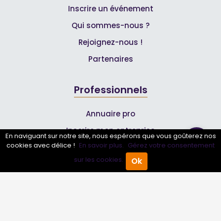
Inscrire un événement
Qui sommes-nous ?
Rejoignez-nous !
Partenaires
Professionnels
Annuaire pro
Inscrire mon entreprise
En naviguant sur notre site, nous espérons que vous goûterez nos
cookies avec délice !
En savoir plus.
Gérez votre consentement
Les Abonnements Pros
sur les cookies.
Ok
Accueil
Annuaire Pro
Agenda
Menu
Infos
Mentions légales et CGV