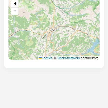
+
−
Leaflet
|
©
OpenStreetMap
contributors