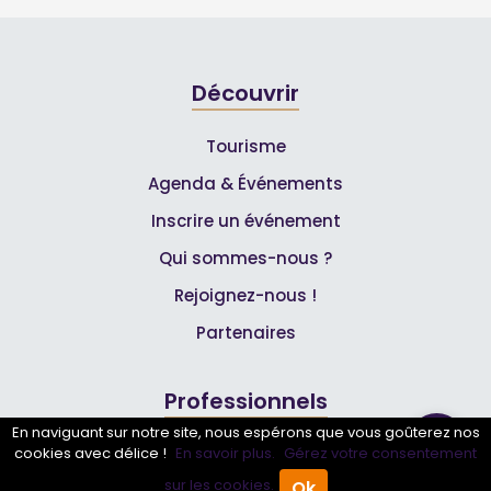
Découvrir
Tourisme
Agenda & Événements
Inscrire un événement
Qui sommes-nous ?
Rejoignez-nous !
Partenaires
Professionnels
En naviguant sur notre site, nous espérons que vous goûterez nos
cookies avec délice !
En savoir plus.
Gérez votre consentement
Annuaire pro
sur les cookies.
Ok