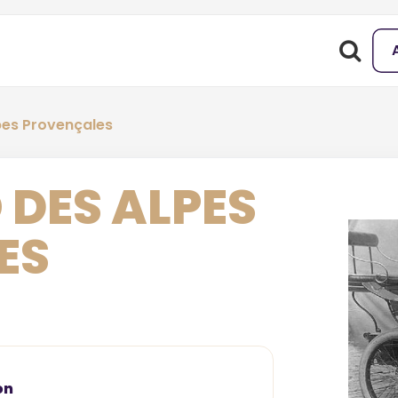
pes Provençales
 DES ALPES
ES
on