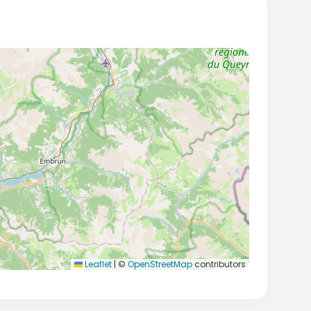
Leaflet
|
©
OpenStreetMap
contributors