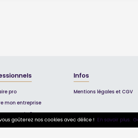
essionnels
Infos
ire pro
Mentions légales et CGV
ire mon entreprise
bonnements Pros
vous goûterez nos cookies avec délice !
En savoir plus.
G