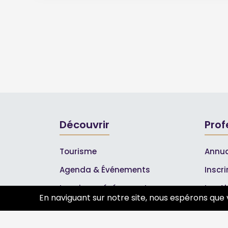
Découvrir
Prof
Tourisme
Annua
Agenda & Événements
Inscr
Inscrire un événement
Les A
En naviguant sur notre site, nous espérons que 
Qui sommes-nous ?
Rejoignez-nous !