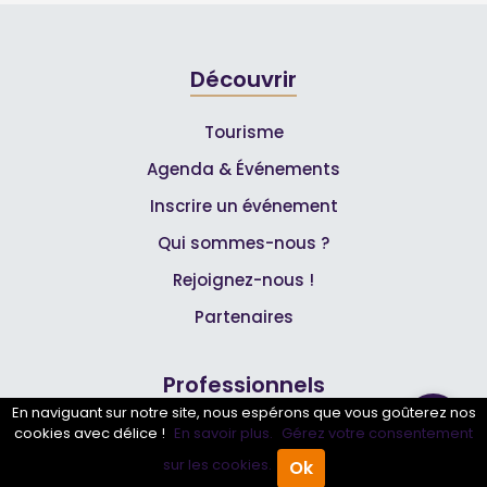
Découvrir
Tourisme
Agenda & Événements
Inscrire un événement
Qui sommes-nous ?
Rejoignez-nous !
Partenaires
Professionnels
En naviguant sur notre site, nous espérons que vous goûterez nos
cookies avec délice !
En savoir plus.
Gérez votre consentement
Annuaire pro
sur les cookies.
Ok
Inscrire mon entreprise
Accueil
Annuaire Pro
Agenda
Menu