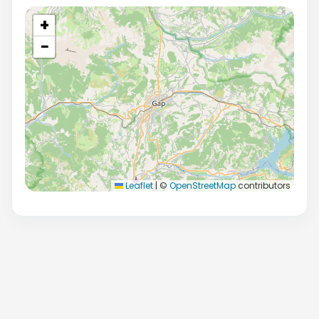
+
−
Leaflet
|
©
OpenStreetMap
contributors