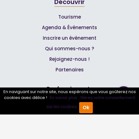
Découvrir
Tourisme
Agenda & Événements
Inscrire un événement
Qui sommes-nous ?
Rejoignez-nous !
Partenaires
Professionnels
En naviguant sur notre site, nous espérons que vous goûterez nos
cookies avec délice !
En savoir plus.
Gérez votre consentement
Annuaire pro
sur les cookies.
Ok
Accueil
Annuaire Pro
Agenda
Menu
Inscrire mon entreprise
Les Abonnements Pros