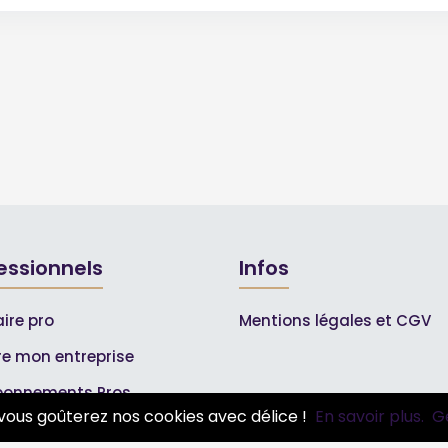
essionnels
Infos
ire pro
Mentions légales et CGV
ire mon entreprise
bonnements Pros
vous goûterez nos cookies avec délice !
En savoir plus.
G