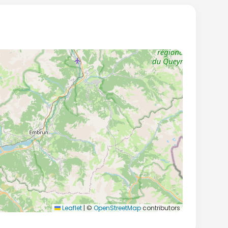
Leaflet
|
©
OpenStreetMap
contributors