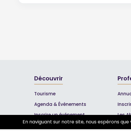
Découvrir
Prof
Tourisme
Annua
Agenda & Événements
Inscr
Inscrire un événement
Les A
En naviguant sur notre site, nous espérons que 
Qui sommes-nous ?