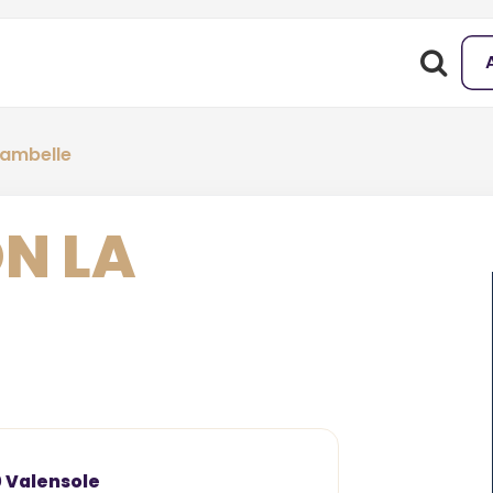
bambelle
N LA
0 Valensole