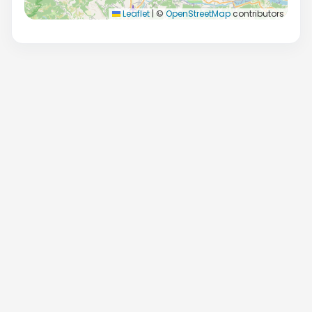
Leaflet
|
©
OpenStreetMap
contributors