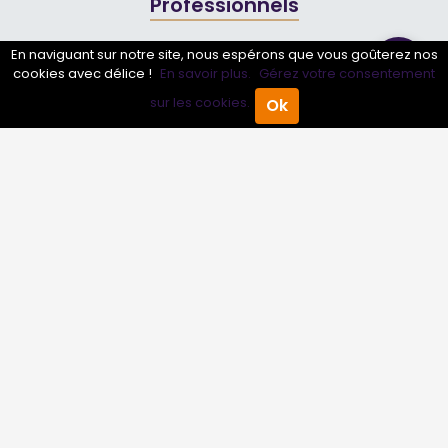
Professionnels
Annuaire pro
En naviguant sur notre site, nous espérons que vous goûterez nos
cookies avec délice !
En savoir plus.
Gérez votre consentement
Inscrire mon entreprise
sur les cookies.
Ok
Accueil
Annuaire Pro
Agenda
Menu
Les Abonnements Pros
Infos
Mentions légales et CGV
Suivez-nous