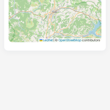
Leaflet
|
©
OpenStreetMap
contributors