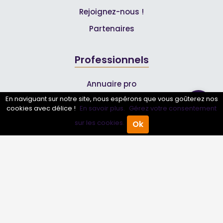
Rejoignez-nous !
Partenaires
Professionnels
Annuaire pro
En naviguant sur notre site, nous espérons que vous goûterez nos
Inscrire mon entreprise
cookies avec délice !
En savoir plus.
Gérez votre consentement
Les Abonnements Pros
sur les cookies.
Ok
Accueil
Annuaire Pro
Agenda
Menu
Infos
Mentions légales et CGV
Suivez-nous