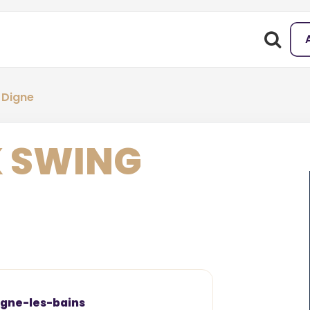
 Digne
K SWING
igne-les-bains