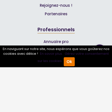
Rejoignez-nous !
Partenaires
Professionnels
Annuaire pro
En naviguant sur notre site, nous espérons que vous goûterez nos
Inscrire mon entreprise
cookies avec délice !
En savoir plus.
Gérez votre consentement
Les Abonnements Pros
sur les cookies.
Ok
Accueil
Annuaire Pro
Agenda
Menu
Infos
Mentions légales et CGV
Suivez-nous