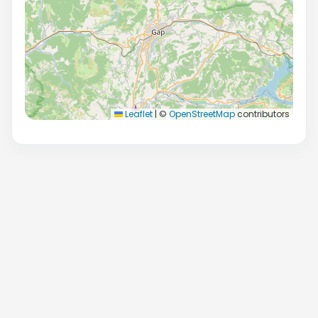
Leaflet
|
©
OpenStreetMap
contributors