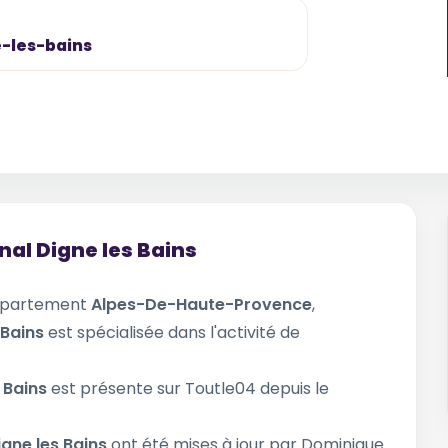
e-les-bains
nal Digne les Bains
épartement
Alpes-De-Haute-Provence
,
 Bains
est spécialisée dans l'activité de
s Bains
est présente sur Toutle04 depuis le
igne les Bains
ont été mises à jour par Dominique