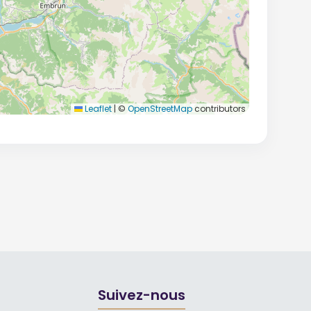
Leaflet
|
©
OpenStreetMap
contributors
Suivez-nous