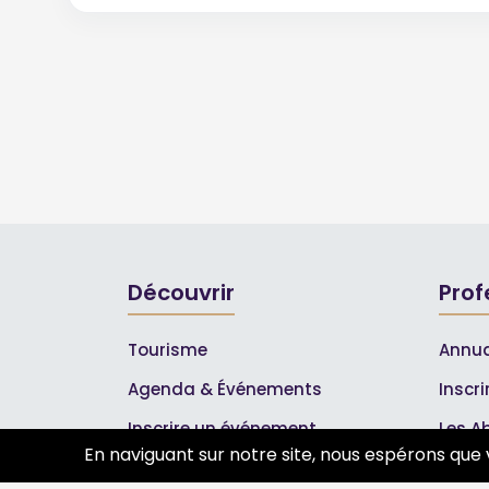
Découvrir
Prof
Tourisme
Annua
Agenda & Événements
Inscr
Inscrire un événement
Les A
En naviguant sur notre site, nous espérons que 
Qui sommes-nous ?