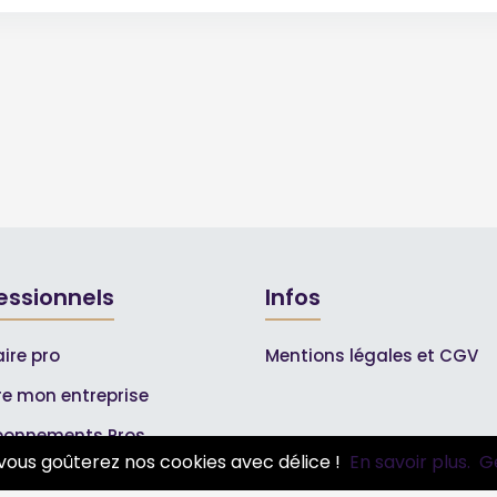
essionnels
Infos
ire pro
Mentions légales et CGV
ire mon entreprise
bonnements Pros
vous goûterez nos cookies avec délice !
En savoir plus.
G