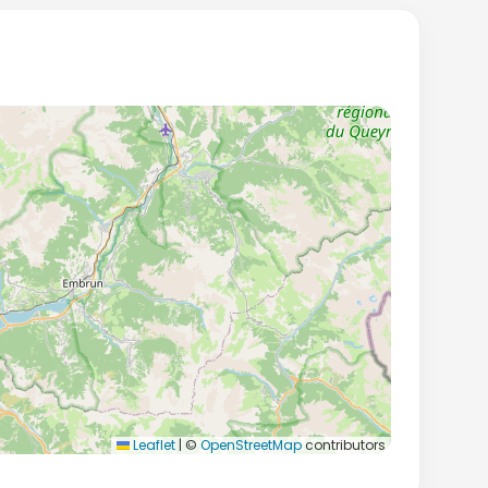
Leaflet
|
©
OpenStreetMap
contributors