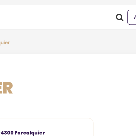
uier
ER
 04300 Forcalquier