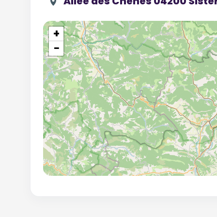
Allée des Chênes 04200 Siste
+
−