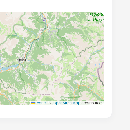
Leaflet
|
©
OpenStreetMap
contributors