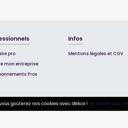
essionnels
Infos
ire pro
Mentions légales et CGV
ire mon entreprise
bonnements Pros
vous goûterez nos cookies avec délice !
En savoir plus.
G
© 2007-2026
Toutle04