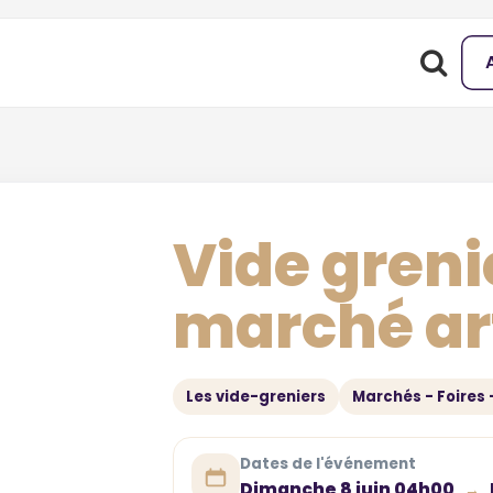
Vide greni
marché ar
Les vide-greniers
Marchés - Foires 
Dates de l'événement
Dimanche 8 juin 04h00
→