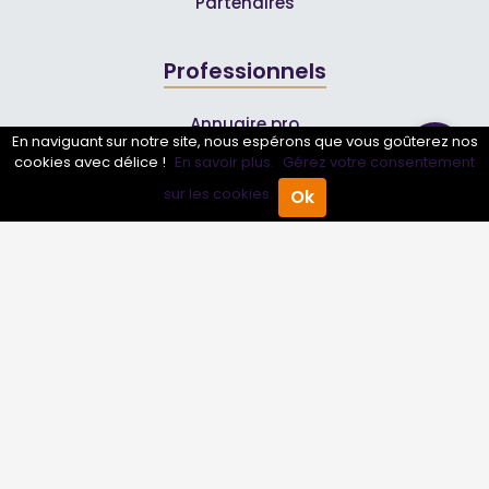
Partenaires
Professionnels
Annuaire pro
En naviguant sur notre site, nous espérons que vous goûterez nos
Inscrire mon entreprise
cookies avec délice !
En savoir plus.
Gérez votre consentement
sur les cookies.
Ok
Les Abonnements Pros
Accueil
Annuaire Pro
Agenda
Menu
Infos
Mentions légales et CGV
Suivez-nous