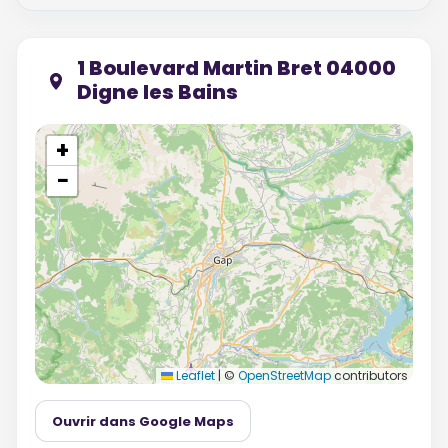
1 Boulevard Martin Bret 04000
Digne les Bains
+
−
Leaflet
|
©
OpenStreetMap
contributors
Ouvrir dans Google Maps