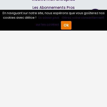
Les Abonnements Pros
En naviguant sur notre site, nous espérons que vous goûterez nos
cookies avec délice !
En savoir plus.
Gérez votre consentement
Infos
sur les cookies.
Ok
Accueil
Annuaire Pro
Agenda
Menu
Mentions légales et CGV
Suivez-nous
© 2007-2026
Toutle04