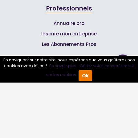
Professionnels
Annuaire pro
Inscrire mon entreprise
Les Abonnements Pros
En naviguant sur notre site, nous espérons que vous goûterez nos
Infos
cookies avec délice !
En savoir plus.
Gérez votre consentement
sur les cookies.
Ok
Accueil
Annuaire Pro
Agenda
Menu
Mentions légales et CGV
Suivez-nous