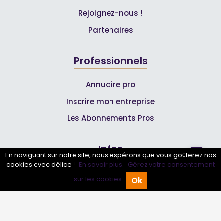
Rejoignez-nous !
Partenaires
Professionnels
Annuaire pro
Inscrire mon entreprise
Les Abonnements Pros
Infos
En naviguant sur notre site, nous espérons que vous goûterez nos
cookies avec délice !
En savoir plus.
Gérez votre consentement
Mentions légales et CGV
sur les cookies.
Ok
Accueil
Annuaire Pro
Agenda
Menu
Suivez-nous