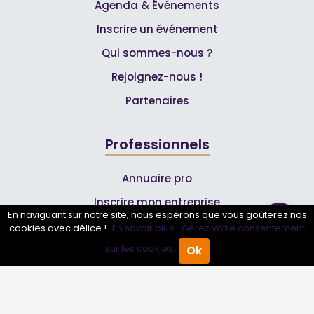
Agenda & Événements
Inscrire un événement
Qui sommes-nous ?
Rejoignez-nous !
Partenaires
Professionnels
Annuaire pro
Inscrire mon entreprise
En naviguant sur notre site, nous espérons que vous goûterez nos
Les Abonnements Pros
cookies avec délice !
En savoir plus.
Gérez votre consentement
sur les cookies.
Ok
Accueil
Annuaire Pro
Agenda
Menu
Infos
Mentions légales et CGV