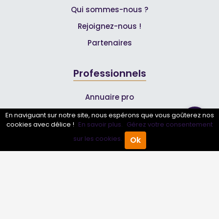
Qui sommes-nous ?
Rejoignez-nous !
Partenaires
Professionnels
Annuaire pro
Inscrire mon entreprise
En naviguant sur notre site, nous espérons que vous goûterez nos
cookies avec délice !
En savoir plus.
Gérez votre consentement
Les Abonnements Pros
sur les cookies.
Ok
Accueil
Annuaire Pro
Agenda
Menu
Infos
Mentions légales et CGV
Suivez-nous