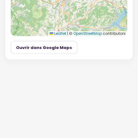
Leaflet
|
©
OpenStreetMap
contributors
Ouvrir dans Google Maps