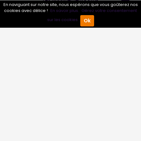
En naviguant sur notre site, nous espérons que vous goûterez nos
cookies avec délice !
En savoir plus.
Gérez votre consentement
Infos
sur les cookies.
Ok
Accueil
Annuaire Pro
Agenda
Menu
Mentions légales et CGV
Suivez-nous
© 2007-2026
Toutle04