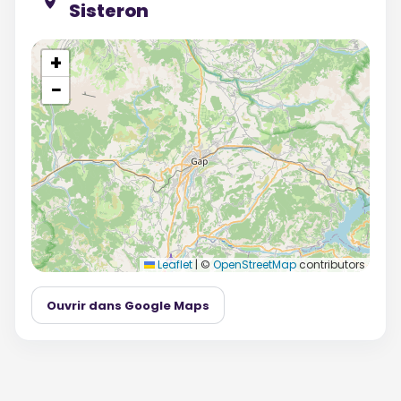
Sisteron
+
−
Leaflet
|
©
OpenStreetMap
contributors
Ouvrir dans Google Maps