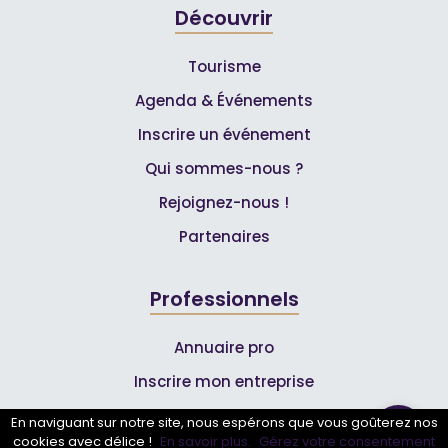
Découvrir
Tourisme
Agenda & Événements
Inscrire un événement
Qui sommes-nous ?
Rejoignez-nous !
Partenaires
Professionnels
Annuaire pro
Inscrire mon entreprise
Les Abonnements Pros
En naviguant sur notre site, nous espérons que vous goûterez nos
cookies avec délice !
En savoir plus.
Gérez votre consentement