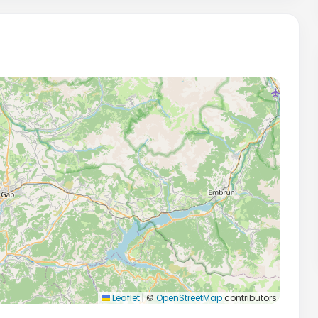
Leaflet
|
©
OpenStreetMap
contributors