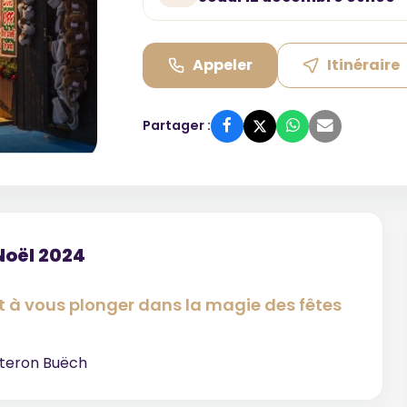
Appeler
Itinéraire
Partager :
Noël 2024
nt à vous plonger dans la magie des fêtes
steron Buëch