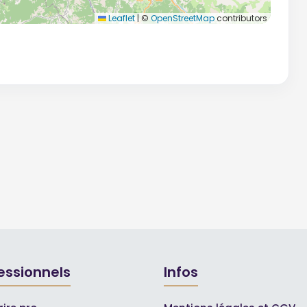
Leaflet
|
©
OpenStreetMap
contributors
essionnels
Infos