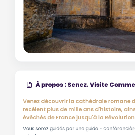
À propos : Senez. Visite Comm
Venez découvrir la cathédrale romane du
recèlent plus de mille ans d'histoire, ain
évêchés de France jusqu'à la Révolution
Vous serez guidés par une guide - conférencière 