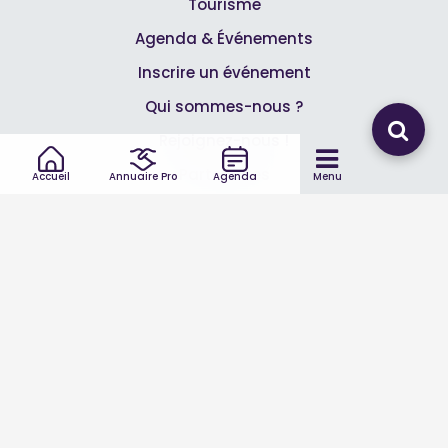
Tourisme
Agenda & Événements
Inscrire un événement
Qui sommes-nous ?
Rejoignez-nous !
Partenaires
Accueil
Annuaire Pro
Agenda
Menu
Professionnels
Annuaire pro
Inscrire mon entreprise
Les Abonnements Pros
Infos