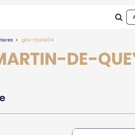
rieres
gite-toutle04
-MARTIN-DE-QUE
he