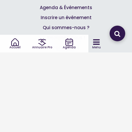
Agenda & Événements
Inscrire un événement
Qui sommes-nous ?
Rejoignez-nous !
Partenaires
Accueil
Annuaire Pro
Agenda
Menu
Professionnels
Annuaire pro
Inscrire mon entreprise
Les Abonnements Pros
Infos