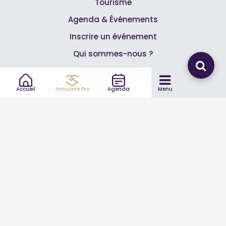
Tourisme
Agenda & Événements
Inscrire un événement
Qui sommes-nous ?
Rejoignez-nous !
Partenaires
Accueil
Annuaire Pro
Agenda
Menu
Professionnels
Annuaire pro
Inscrire mon entreprise
Les Abonnements Pros
Infos