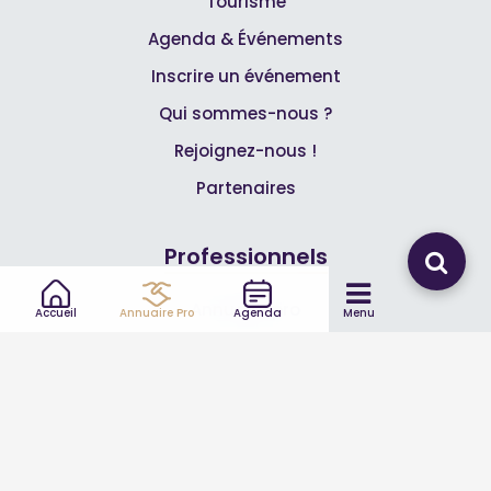
Tourisme
Agenda & Événements
Inscrire un événement
Qui sommes-nous ?
Rejoignez-nous !
Partenaires
Professionnels
Annuaire pro
Accueil
Annuaire Pro
Agenda
Menu
Inscrire mon entreprise
Les Abonnements Pros
Infos