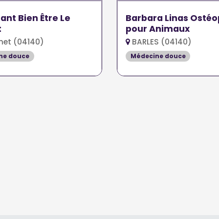
tant Bien Être Le
Barbara Linas Osté
t
pour Animaux
net (04140)
BARLES (04140)
ne douce
Médecine douce