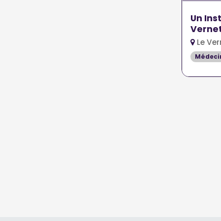
Un Ins
Verne
Le Ver
Médeci