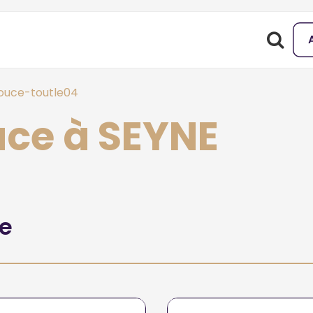
uce-toutle04
ce à SEYNE
he