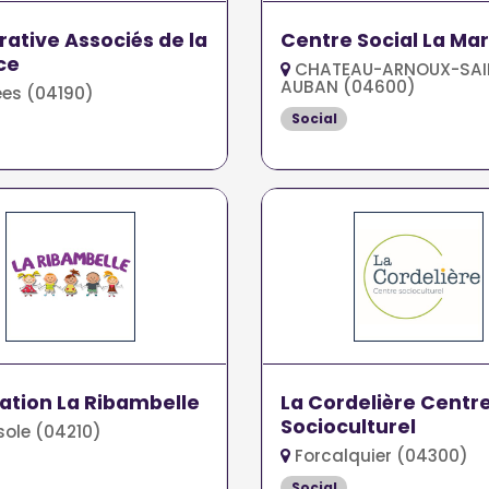
ative Associés de la
Centre Social La Mar
ce
CHATEAU-ARNOUX-SAI
AUBAN (04600)
es (04190)
Social
ation La Ribambelle
La Cordelière Centr
Socioculturel
ole (04210)
Forcalquier (04300)
Social