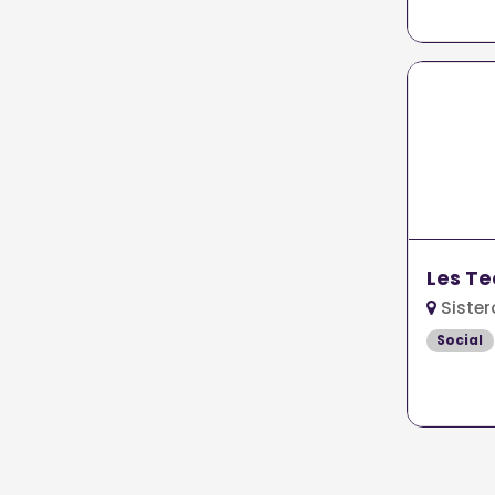
Les Te
Sister
Social