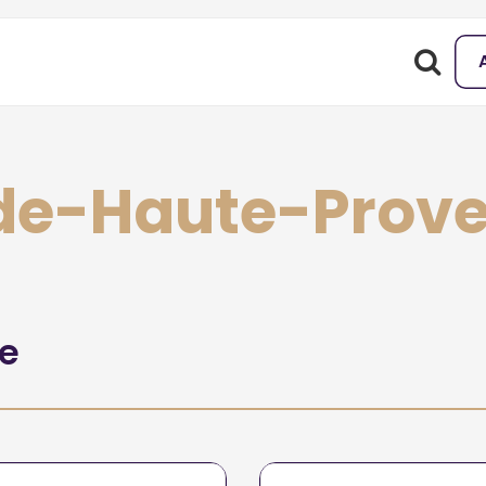
-de-Haute-Prov
he