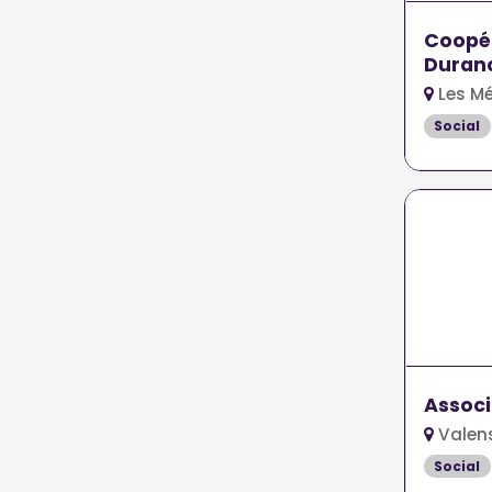
Coopér
Duran
Les Mé
Social
Associ
Valens
Social