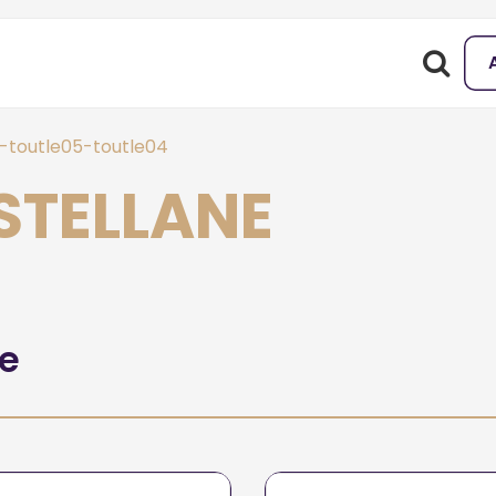
-toutle05-toutle04
ASTELLANE
he