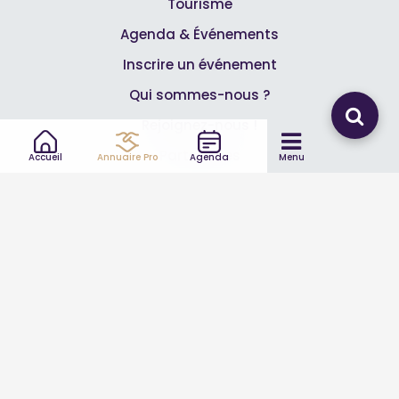
Tourisme
Agenda & Événements
Inscrire un événement
Qui sommes-nous ?
Rejoignez-nous !
Partenaires
Accueil
Annuaire Pro
Agenda
Menu
Professionnels
Annuaire pro
Inscrire mon entreprise
Les Abonnements Pros
Infos