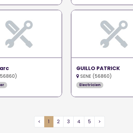
arc
GUILLO PATRICK
(56860)
SENE (56860)
er
Electricien
<
1
2
3
4
5
>