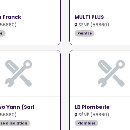
n Franck
MULTI PLUS
(56860)
SENE (56860)
er
Peintre
vo Yann (Sarl
LB Plomberie
(56860)
SÉNÉ (56860)
ise d'isolation
Plombier