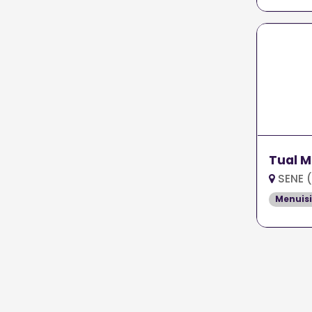
Tual M
SENE 
Menuisi