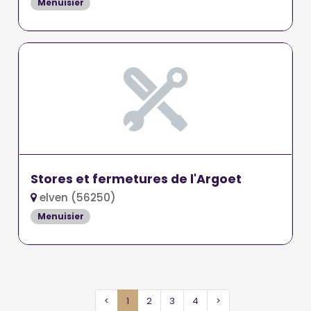
Menuisier
Stores et fermetures de l'Argoet
elven (56250)
Menuisier
<
1
2
3
4
>