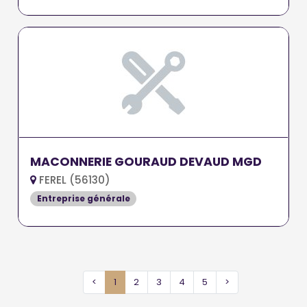
MACONNERIE GOURAUD DEVAUD MGD
FEREL (56130)
Entreprise générale
<
1
2
3
4
5
>