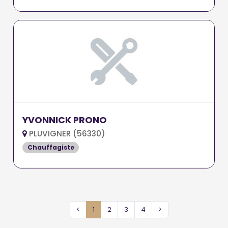
YVONNICK PRONO
PLUVIGNER (56330)
Chauffagiste
<
1
2
3
4
>