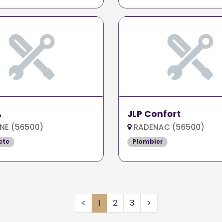
A
JLP Confort
NE (56500)
RADENAC (56500)
cte
Plombier
<
1
2
3
>