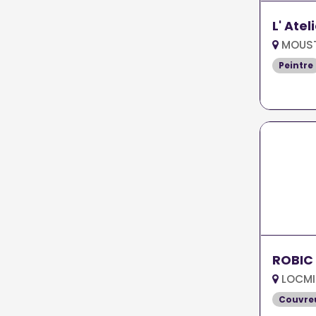
L' Atel
MOUST
Peintre
ROBIC
LOCMI
Couvreu