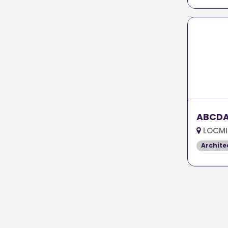
ABCD
LOCMI
Archite