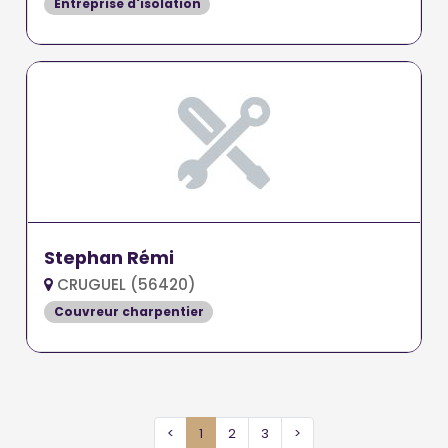
Entreprise d'isolation
Stephan Rémi
CRUGUEL (56420)
Couvreur charpentier
<
1
2
3
>