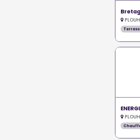
Breta
PLOUH
Terrass
ENERGI
PLOUH
Chauff