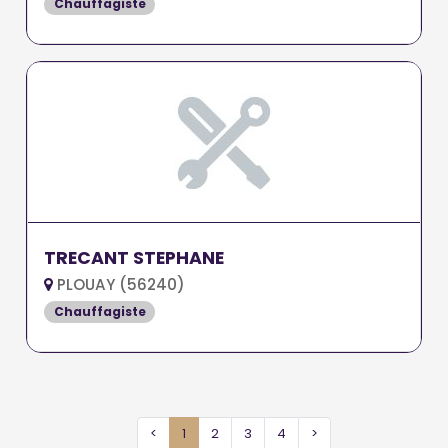
Chauffagiste
TRECANT STEPHANE
PLOUAY (56240)
Chauffagiste
<
1
2
3
4
>