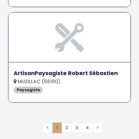
ArtisanPaysagiste Robert Sébastien
MUZILLAC (56190)
Paysagiste
<
1
2
3
4
>