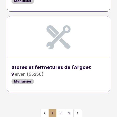
Menuisier
Stores et fermetures de l'Argoet
elven (56250)
Menuisier
<
1
2
3
>